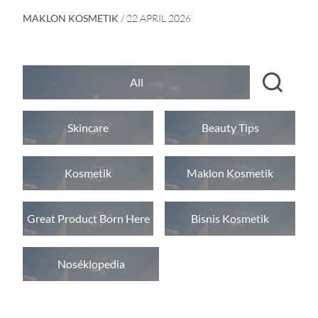
MAKLON KOSMETIK
/ 22 APRIL 2026
All
Skincare
Beauty Tips
Kosmetik
Maklon Kosmetik
Great Product Born Here
Bisnis Kosmetik
Noséklopedia