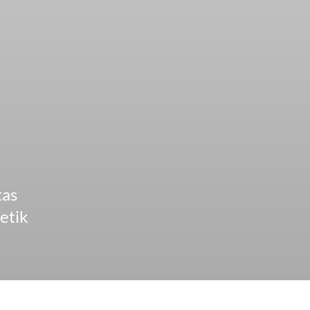
tas
etik