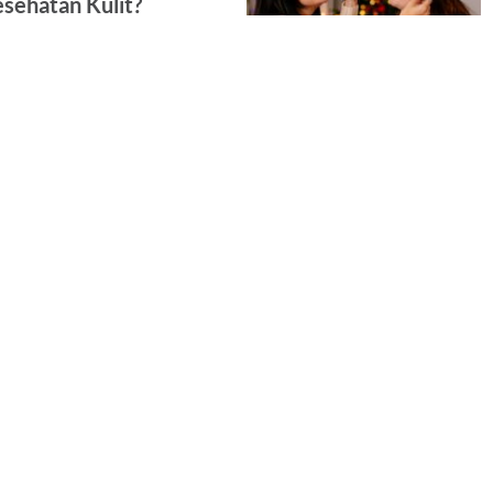
sehatan Kulit?
populer sebagai bagian dari gaya
am. Banyak orang percaya,
2
«
1
3
4
»
Stay Connected with Us