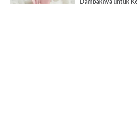
Dampaknya untuk Ke
Minum collagen drink semakin 
hidup perawatan kulit dari dal
kebiasaan ini bisa membantu…
Read More