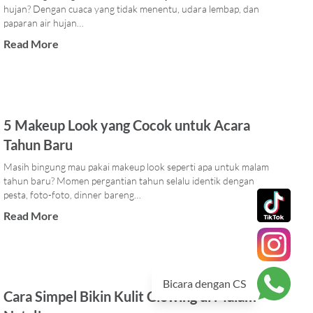
hujan? Dengan cuaca yang tidak menentu, udara lembap, dan
paparan air hujan…
Read More
5 Makeup Look yang Cocok untuk Acara
Tahun Baru
Masih bingung mau pakai makeup look seperti apa untuk malam
tahun baru? Momen pergantian tahun selalu identik dengan
pesta, foto-foto, dinner bareng…
Read More
Bicara dengan CS
Cara Simpel Bikin Kulit Glowing di Malam