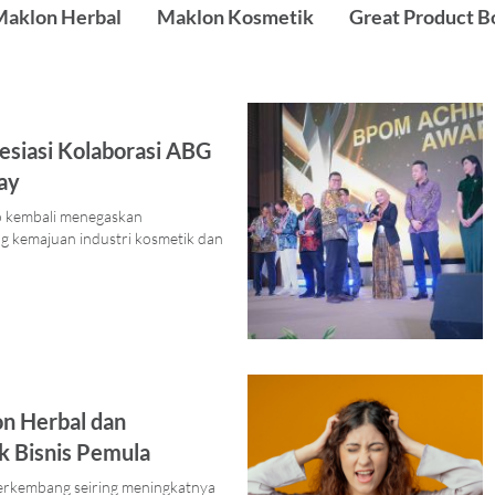
Maklon Herbal
Maklon Kosmetik
Great Product B
siasi Kolaborasi ABG
ay
o kembali menegaskan
 kemajuan industri kosmetik dan
n Herbal dan
 Bisnis Pemula
berkembang seiring meningkatnya