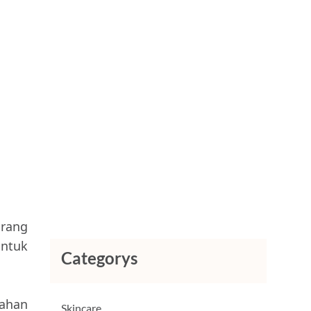
orang
ntuk
Categorys
bahan
Skincare