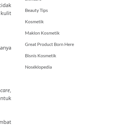
idak
Beauty Tips
kulit
Kosmetik
Maklon Kosmetik
Great Product Born Here
ranya
Bisnis Kosmetik
Noséklopedia
ncare
,
entuk
umbat