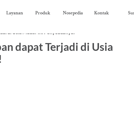
Layanan
Produk
Nosepedia
Kontak
Su
di di Usia Muda? Ini Penyebabnya!
 dapat Terjadi di Usia
!