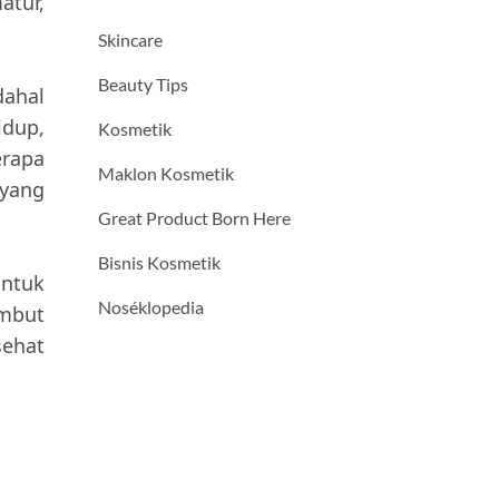
atur,
Skincare
Beauty Tips
ahal
idup,
Kosmetik
erapa
Maklon Kosmetik
yang
Great Product Born Here
Bisnis Kosmetik
untuk
Noséklopedia
ambut
sehat