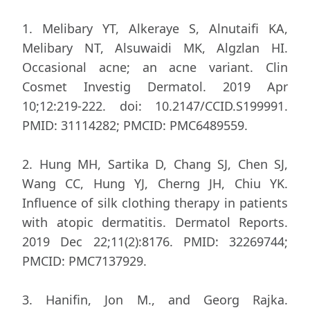
1. Melibary YT, Alkeraye S, Alnutaifi KA,
Melibary NT, Alsuwaidi MK, Algzlan HI.
Occasional acne; an acne variant. Clin
Cosmet Investig Dermatol. 2019 Apr
10;12:219-222. doi: 10.2147/CCID.S199991.
PMID: 31114282; PMCID: PMC6489559.
2. Hung MH, Sartika D, Chang SJ, Chen SJ,
Wang CC, Hung YJ, Cherng JH, Chiu YK.
Influence of silk clothing therapy in patients
with atopic dermatitis. Dermatol Reports.
2019 Dec 22;11(2):8176. PMID: 32269744;
PMCID: PMC7137929.
3. Hanifin, Jon M., and Georg Rajka.